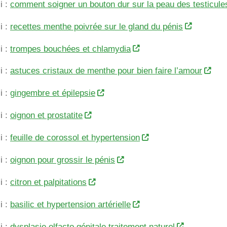
i :
comment soigner un bouton dur sur la peau des testicule
i :
recettes menthe poivrée sur le gland du pénis
i :
trompes bouchées et chlamydia
i :
astuces cristaux de menthe pour bien faire l’amour
i :
gingembre et épilepsie
i :
oignon et prostatite
i :
feuille de corossol et hypertension
i :
oignon pour grossir le pénis
i :
citron et palpitations
i :
basilic et hypertension artérielle
i :
dysplasie olfacto génitale traitement naturel