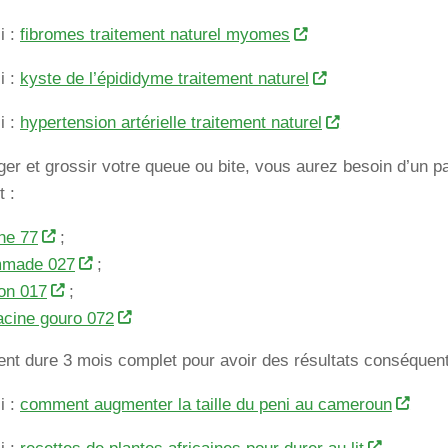
i :
fibromes traitement naturel myomes
i :
kyste de l’épididyme traitement naturel
i :
hypertension artérielle traitement naturel
ger et grossir votre queue ou bite, vous aurez besoin d’un p
 :
ane 77
;
made 027
;
on 017
;
acine gouro 072
ent dure 3 mois complet pour avoir des résultats conséquent
i :
comment augmenter la taille du peni au cameroun