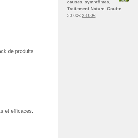
causes, symptômes,
30.00€.
29.00€.
Traitement Naturel Goutte
Le
Le
30.00
€
28.00
€
prix
prix
initial
actuel
était :
est :
30.00€.
28.00€.
ack de produits
s et efficaces.