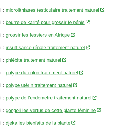
i :
microlithiases testiculaire traitement naturel
i :
beurre de karité pour grossir le pénis
i :
grossir les fessiers en Afrique
i :
insuffisance rénale traitement naturel
i :
phlébite traitement naturel
i :
polype du colon traitement naturel
i :
polype utérin traitement naturel
i :
polype de l’endomètre traitement naturel
i :
gongoli les vertus de cette plante féminine
i :
djeka les bienfaits de la plante