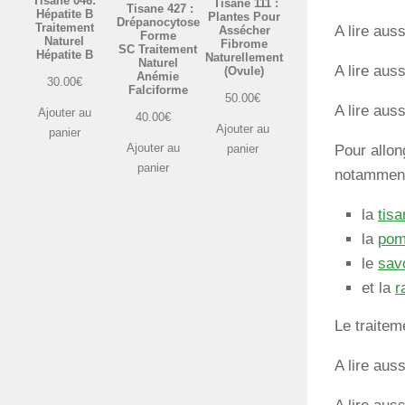
Tisane 046:
Tisane 111 :
Tisane 427 :
Hépatite B
Plantes Pour
Drépanocytose
Traitement
A lire auss
Assécher
Forme
Naturel
Fibrome
SC Traitement
Hépatite B
Naturellement
Naturel
A lire auss
(Ovule)
Anémie
30.00
€
Falciforme
50.00
€
A lire auss
Ajouter au
40.00
€
Ajouter au
panier
Ajouter au
Pour allon
panier
panier
notamment
la
tis
la
pom
le
sav
et la
r
Le traitem
A lire auss