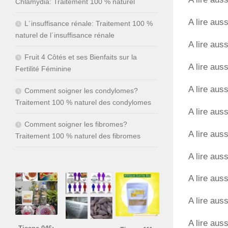
Chlamydia: Traitement 100 % naturel
A lire auss
L´insuffisance rénale: Traitement 100 %
naturel de l´insuffisance rénale
A lire auss
Fruit 4 Côtés et ses Bienfaits sur la
A lire auss
Fertilité Féminine
A lire auss
Comment soigner les condylomes?
Traitement 100 % naturel des condylomes
A lire auss
Comment soigner les fibromes?
A lire auss
Traitement 100 % naturel des fibromes
A lire auss
A lire auss
A lire auss
A lire auss