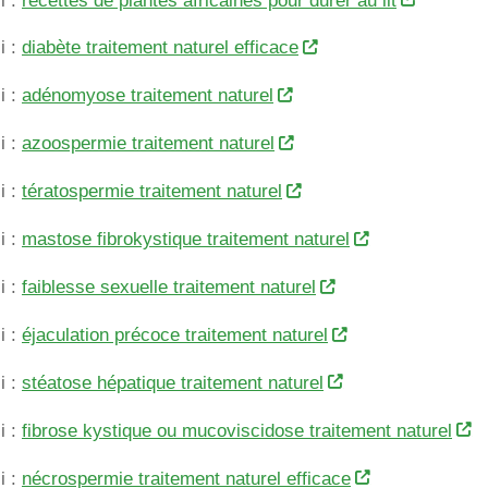
i :
recettes de plantes africaines pour durer au lit
i :
diabète traitement naturel efficace
i :
adénomyose traitement naturel
i :
azoospermie traitement naturel
i :
tératospermie traitement naturel
i :
mastose fibrokystique traitement naturel
i :
faiblesse sexuelle traitement naturel
i :
éjaculation précoce traitement naturel
i :
stéatose hépatique traitement naturel
i :
fibrose kystique ou mucoviscidose traitement naturel
i :
nécrospermie traitement naturel efficace