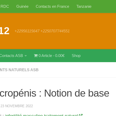
RDC
Guinée
Contacts en France
Tanzanie
12
+22956115647 +2250707744551
Contacts ASB
0 Article
0.00€
Shop
NTS NATURELS ASB
cropénis : Notion de base
·
23 NOVEMBRE 2022
i :
infertilité masculine traitement naturel