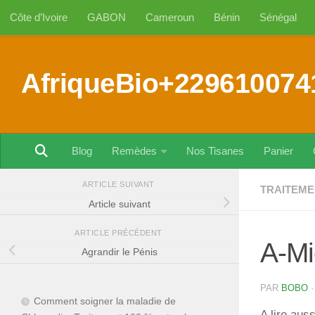
Côte d’Ivoire
GABON
Cameroun
Bénin
Sénégal
Au dessous du contenu
AfriqueBio+229610074
Blog
Remèdes
Nos Tisanes
Panier
ARTICLE SUIVANT
TRAITEME
Article suivant
ARTICLE PRÉCÉDENT
A-Mi
Agrandir le Pénis
PAR
BOBO
Comment soigner la maladie de
A lire auss