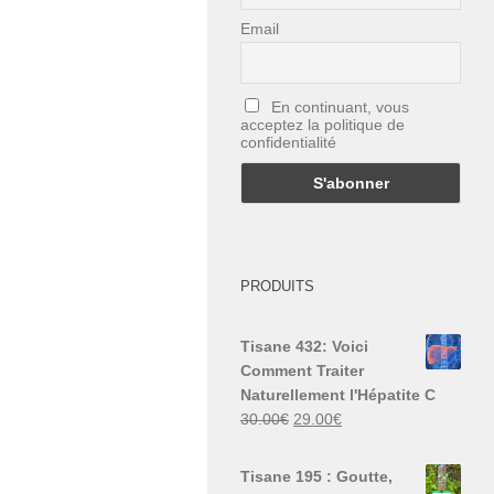
Email
En continuant, vous
acceptez la politique de
confidentialité
PRODUITS
Tisane 432: Voici
Comment Traiter
Naturellement l'Hépatite C
Le
Le
30.00
€
29.00
€
prix
prix
initial
actuel
Tisane 195 : Goutte,
était :
est :