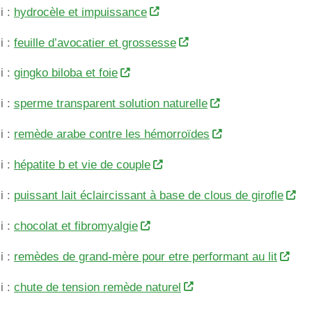
i :
hydrocèle et impuissance
i :
feuille d’avocatier et grossesse
i :
gingko biloba et foie
i :
sperme transparent solution naturelle
i :
remède arabe contre les hémorroïdes
i :
hépatite b et vie de couple
i :
puissant lait éclaircissant à base de clous de girofle
i :
chocolat et fibromyalgie
i :
remèdes de grand-mère pour etre performant au lit
i :
chute de tension remède naturel