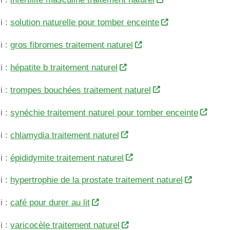
i :
solution naturelle pour tomber enceinte
i :
gros fibromes traitement naturel
i :
hépatite b traitement naturel
i :
trompes bouchées traitement naturel
i :
synéchie traitement naturel pour tomber enceinte
i :
chlamydia traitement naturel
i :
épididymite traitement naturel
i :
hypertrophie de la prostate traitement naturel
i :
café pour durer au lit
i :
varicocèle traitement naturel