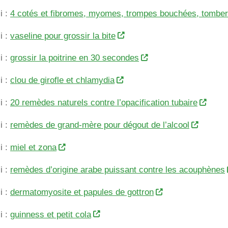
i :
4 cotés et fibromes, myomes, trompes bouchées, tomber
i :
vaseline pour grossir la bite
i :
grossir la poitrine en 30 secondes
i :
clou de girofle et chlamydia
i :
20 remèdes naturels contre l’opacification tubaire
i :
remèdes de grand-mère pour dégout de l’alcool
i :
miel et zona
i :
remèdes d’origine arabe puissant contre les acouphènes
i :
dermatomyosite et papules de gottron
i :
guinness et petit cola