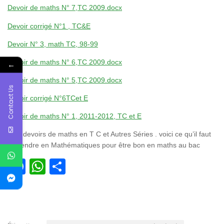
Devoir de maths N° 7,TC 2009.docx
Devoir corrigé N°1 , TC&E
Devoir N° 3, math TC, 98-99
Devoir de maths N° 6,TC 2009.docx
←
Devoir de maths N° 5,TC 2009.docx
Contact Us
Devoir corrigé N°6TCet E
Devoir de maths N° 1, 2011-2012, TC et E
Mes devoirs de maths en T C et Autres Séries . voici ce qu’il faut
reprendre en Mathématiques pour être bon en maths au bac
Facebook
WhatsApp
Partager