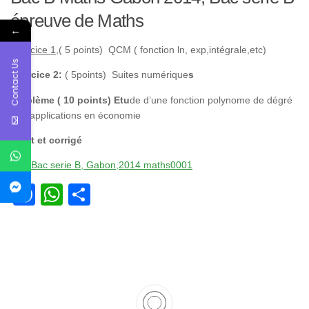
épreuve de Maths
←
Exercice 1
,( 5 points) QCM ( fonction ln, exp,intégrale,etc)
Contact Us
Exercice 2:
( 5points) Suites numérique
s
Problème ( 10 points) Etu
de d’une fonction polynome de dégré
3 et applications en économie
Sujet et corrigé
Bac serie B, Gabon,2014 maths0001
Facebook
WhatsApp
Partager