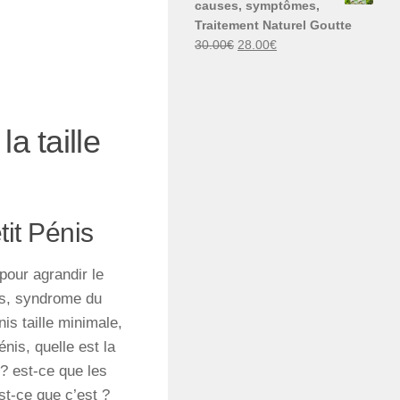
causes, symptômes,
30.00€.
29.00€.
Traitement Naturel Goutte
Le
Le
30.00
€
28.00
€
prix
prix
initial
actuel
était :
est :
30.00€.
28.00€.
a taille
it Pénis
 pour agrandir le
is, syndrome du
is taille minimale,
énis, quelle est la
 ? est-ce que les
est-ce que c’est ?