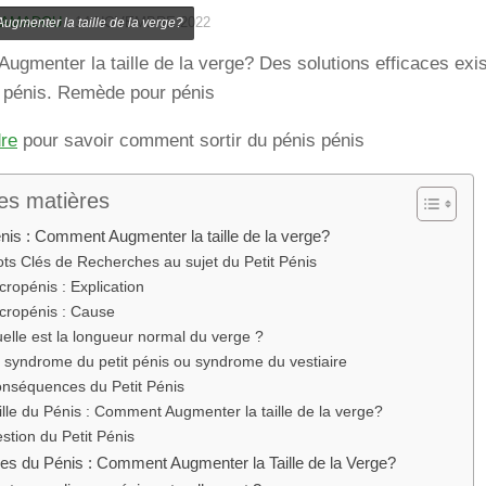
 AMADOU
·
14 NOVEMBRE 2022
gmenter la taille de la verge?
gmenter la taille de la verge? Des solutions efficaces exi
du pénis. Remède pour pénis
dre
pour savoir comment sortir du pénis pénis
es matières
nis : Comment Augmenter la taille de la verge?
ts Clés de Recherches au sujet du Petit Pénis
cropénis : Explication
cropénis : Cause
elle est la longueur normal du verge ?
 syndrome du petit pénis ou syndrome du vestiaire
nséquences du Petit Pénis
ille du Pénis : Comment Augmenter la taille de la verge?
stion du Petit Pénis
es du Pénis : Comment Augmenter la Taille de la Verge?