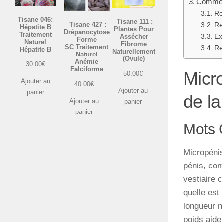
Comment
Re
Tisane 046:
Tisane 111 :
Tisane 427 :
Re
Hépatite B
Plantes Pour
Drépanocytose
Traitement
Assécher
Ex
Forme
Naturel
Fibrome
SC Traitement
Re
Hépatite B
Naturellement
Naturel
(Ovule)
Anémie
30.00
€
Falciforme
Micr
50.00
€
Ajouter au
40.00
€
Ajouter au
panier
de l
Ajouter au
panier
panier
Mots 
Micropénis
pénis, com
vestiaire 
quelle est 
longueur n
poids aid