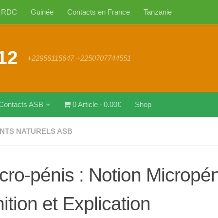
RDC
Guinée
Contacts en France
Tanzanie
12
+22956115647 +2250707744551
Contacts ASB
0 Article
0.00€
Shop
NTS NATURELS ASB
cro-pénis : Notion Micropén
ition et Explication