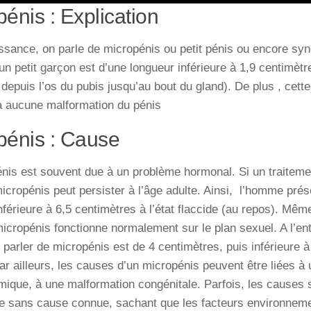
énis : Explication
issance, on parle de
micropénis ou petit pénis ou encore syn
un petit garçon est d’une longueur inférieure à 1,9 centimètr
depuis l’os du pubis jusqu’au bout du gland). De plus , cette p
à aucune malformation du
pénis
pénis : Cause
énis est souvent due à un problème hormonal. Si un traiteme
micropénis peut persister à l’âge adulte. Ainsi, l’homme pré
nférieure à 6,5 centimètres à l’état flaccide (au repos). Même 
 micropénis fonctionne normalement sur le plan sexuel. A l’ent
r parler de micropénis est de 4 centimètres, puis inférieure à
ar ailleurs, les causes d’un micropénis peuvent être liées à
que, à une malformation congénitale. Parfois, les causes s
re sans cause connue, sachant que les facteurs environnem