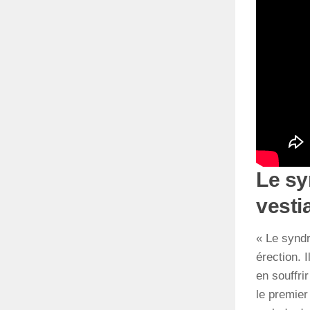
Le sy
vesti
« Le syndr
érection. 
en souffr
le premier