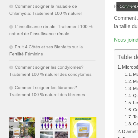
Comment soigner la maladie de
PAR
RAOUF
Comment Au
Chlamydia: Traitement 100 % naturel
Comment Au
la taille 
L´insuffisance rénale: Traitement 100 %
naturel de l´insuffisance rénale
Nous join
Fruit 4 Côtés et ses Bienfaits sur la
Fertilité Féminine
Table d
Micropé
Comment soigner les condylomes?
Traitement 100 % naturel des condylomes
Mo
Mi
Comment soigner les fibromes?
Mi
Traitement 100 % naturel des fibromes
Qu
Le
Co
Ta
Ge
Diamètr