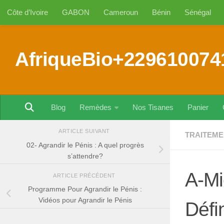
Côte d’Ivoire
GABON
Cameroun
Bénin
Sénégal
Au dessous du contenu
AfriqueBio+229610074
Blog
Remèdes
Nos Tisanes
Panier
ARTICLE SUIVANT
TRAITEME
02- Agrandir le Pénis : A quel progrès
s’attendre?
A-Mi
ARTICLE PRÉCÉDENT
Programme Pour Agrandir le Pénis :
Vidéos pour Agrandir le Pénis
Défin