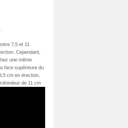
?
entre 7,5 et 11
rection. Cependant,
i chez une même
la face supérieure du
3,5 cm en érection.
profondeur de 11 cm