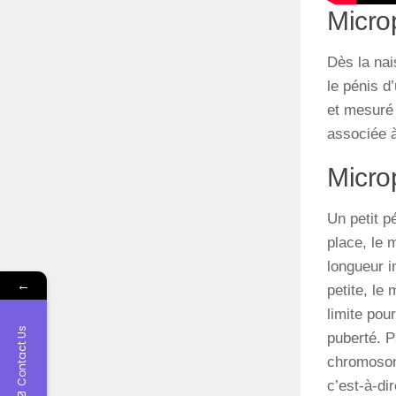
Microp
Dès la na
le
pénis
d’
et mesuré 
associée 
Micro
Un petit p
place, le 
longueur i
←
petite, le
limite pou
Contact Us
puberté. P
chromosomi
c’est-à-di