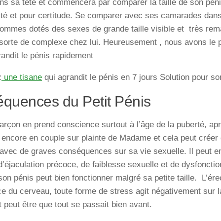
s sa tête et commencera par comparer la taille de son péni
ité et pour certitude. Se comparer avec ses camarades dans
ommes dotés des sexes de grande taille visible et très re
 sorte de complexe chez lui. Heureusement , nous avons le
andit le pénis rapidement
z
une tisane
qui agrandit le pénis en 7 jours Solution pour sor
quences du Petit Pénis
arçon en prend conscience surtout à l’âge de la puberté, ap
 encore en couple sur plainte de Madame et cela peut créer 
vec de graves conséquences sur sa vie sexuelle. Il peut en
’éjaculation précoce, de faiblesse sexuelle et de dysfoncti
son pénis peut bien fonctionner malgré sa petite taille. L’ére
 du cerveau, toute forme de stress agit négativement sur 
t peut être que tout se passait bien avant.