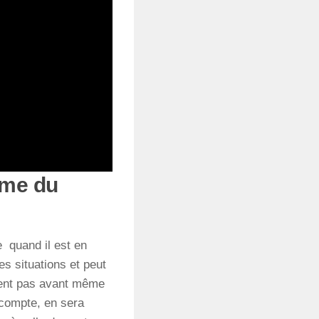
ome du
e quand il est en
es situations et peut
uent pas avant même
 compte, en sera