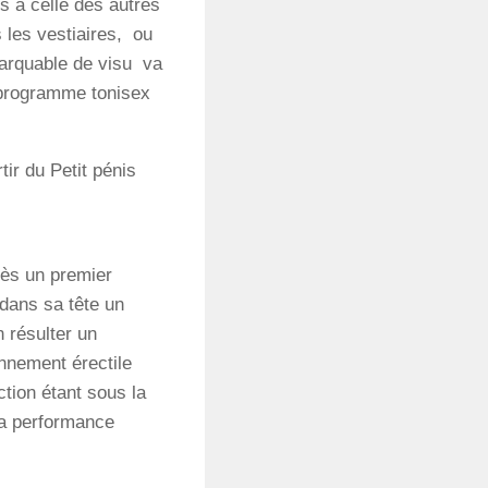
s à celle des autres
 les vestiaires, ou
marquable de visu va
 programme tonisex
tir du Petit pénis
rès un premier
dans sa tête un
 résulter un
onnement érectile
ction étant sous la
la performance