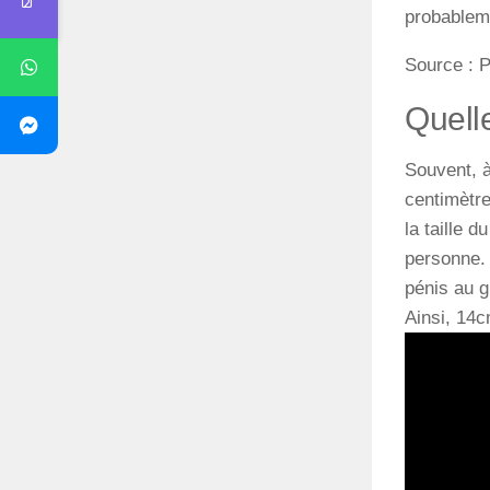
probableme
Source : 
Quell
Souvent, à
centimètre
la
taille
du 
personne. 
pénis au g
Ainsi, 14