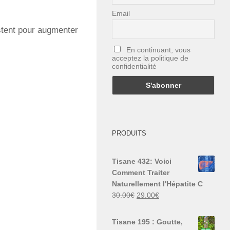
Email
stent pour augmenter
En continuant, vous
acceptez la politique de
confidentialité
PRODUITS
Tisane 432: Voici
Comment Traiter
Naturellement l'Hépatite C
Le
Le
30.00
€
29.00
€
prix
prix
initial
actuel
Tisane 195 : Goutte,
était :
est :