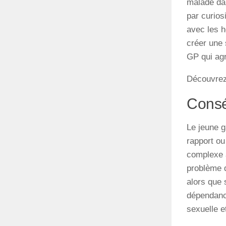
malade dan
par curios
avec les h
créer une
GP qui agr
Découvre
Consé
Le jeune g
rapport ou
complexe a
problème d
alors que 
dépendance
sexuelle e